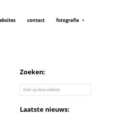
ebsites
contact
fotografie
Zoeken:
Zoek
op
deze
website
Laatste nieuws: