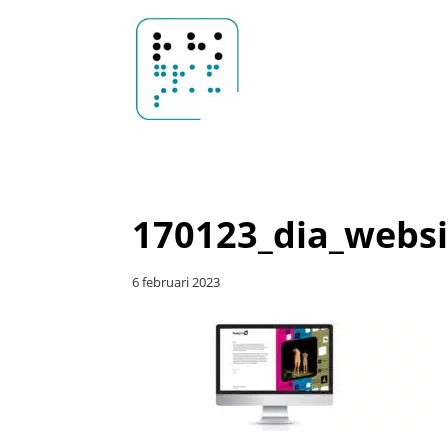
Door
Sander
naar
Header
de
Rechts
hoofd
Hoosemans
inhoud
170123_dia_websi
6 februari 2023