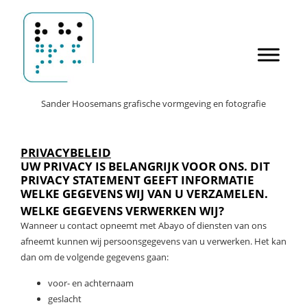
Door
Sander Hoosemans
naar
de
hoofd
inhoud
Header
Sander Hoosemans grafische vormgeving en fotografie
Rechts
PRIVACYBELEID
UW PRIVACY IS BELANGRIJK VOOR ONS. DIT
PRIVACY STATEMENT GEEFT INFORMATIE
WELKE GEGEVENS WIJ VAN U VERZAMELEN.
WELKE GEGEVENS VERWERKEN WIJ?
Wanneer u contact opneemt met Abayo of diensten van ons
afneemt kunnen wij persoonsgegevens van u verwerken. Het kan
dan om de volgende gegevens gaan:
voor- en achternaam
geslacht