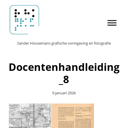
Door
Sander Hoosemans
naar
de
hoofd
inhoud
Header
Sander Hoosemans grafische vormgeving en fotografie
Rechts
Docentenhandleiding
_8
9 januari 2026