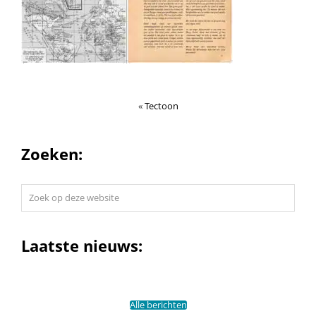
«
Tectoon
Zoeken:
Zoek
op
deze
website
Laatste nieuws:
Alle berichten