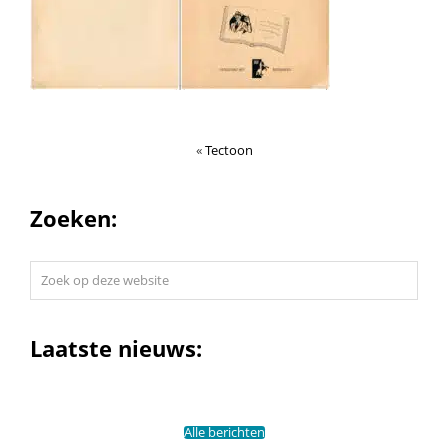
«
Tectoon
Zoeken:
Zoek
op
deze
website
Laatste nieuws:
Alle berichten