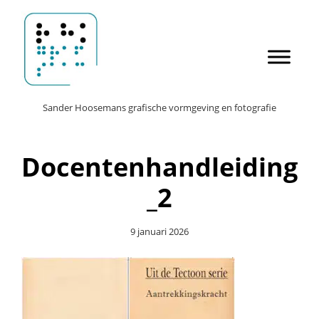
Door
Sander Hoosemans
naar
de
hoofd
inhoud
Header
Sander Hoosemans grafische vormgeving en fotografie
Rechts
Docentenhandleiding
_2
9 januari 2026