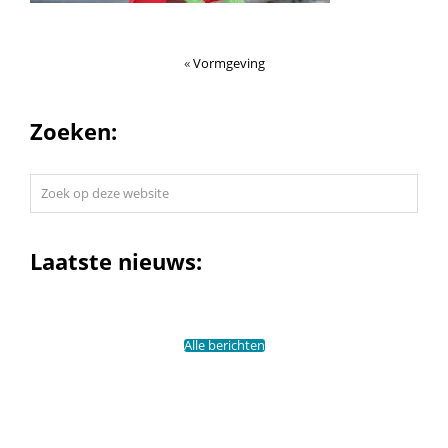
«
Vormgeving
Zoeken:
Zoek
op
deze
website
Laatste nieuws:
Alle berichten