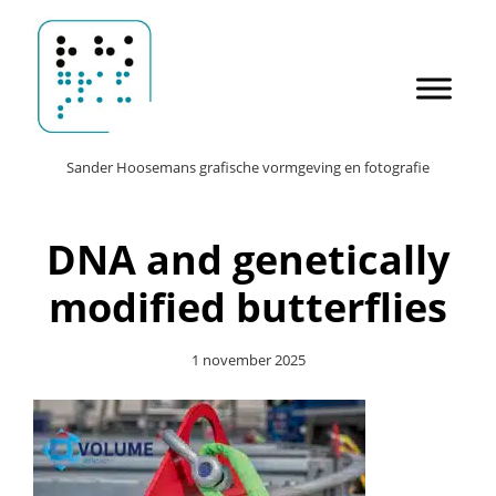
Door
Sander Hoosemans
naar
de
hoofd
inhoud
Header
Sander Hoosemans grafische vormgeving en fotografie
Rechts
DNA and genetically
modified butterflies
1 november 2025