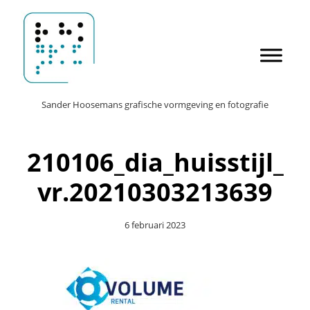
Door
Sander Hoosemans
naar
de
hoofd
inhoud
Header
Sander Hoosemans grafische vormgeving en fotografie
Rechts
210106_dia_huisstijl_
vr.20210303213639
6 februari 2023