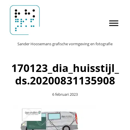
Door
Sander Hoosemans
naar
de
hoofd
inhoud
Header
Sander Hoosemans grafische vormgeving en fotografie
Rechts
170123_dia_huisstijl_
ds.20200831135908
6 februari 2023