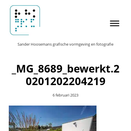
Door
Sander Hoosemans
naar
de
hoofd
inhoud
Header
Sander Hoosemans grafische vormgeving en fotografie
Rechts
_MG_8689_bewerkt.2
0201202204219
6 februari 2023