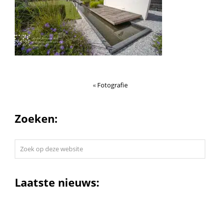
«
Fotografie
Zoeken:
Zoek
op
deze
website
Laatste nieuws: