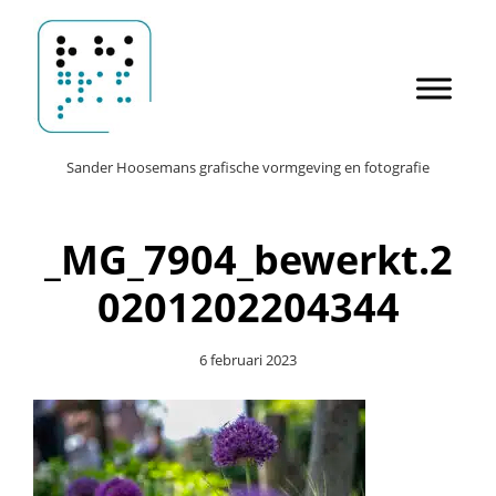
Door
Sander Hoosemans
naar
de
hoofd
inhoud
Header
Sander Hoosemans grafische vormgeving en fotografie
Rechts
_MG_7904_bewerkt.2
0201202204344
6 februari 2023