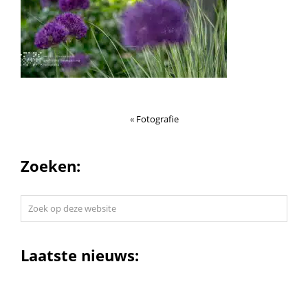
«
Fotografie
Zoeken:
Zoek
op
deze
website
Laatste nieuws: