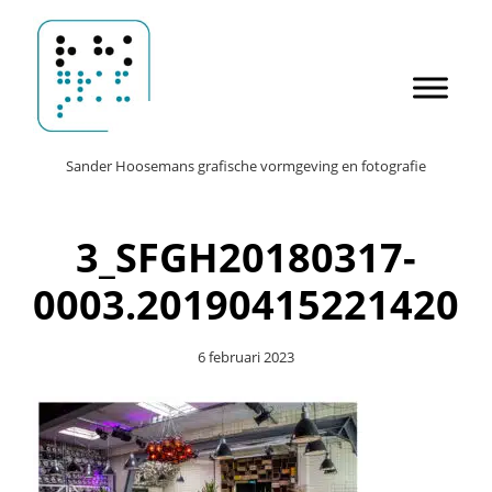
Door
Sander Hoosemans
naar
de
hoofd
inhoud
Header
Sander Hoosemans grafische vormgeving en fotografie
Rechts
3_SFGH20180317-
0003.20190415221420
6 februari 2023