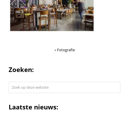
«
Fotografie
Zoeken:
Zoek
op
deze
website
Laatste nieuws: