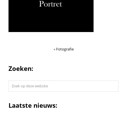
«
Fotografie
Zoeken:
Zoek
op
deze
website
Laatste nieuws: