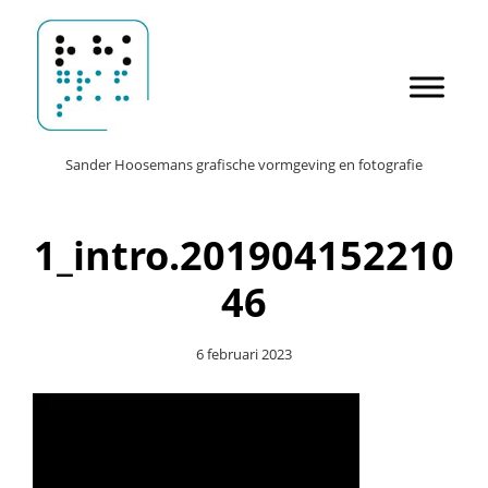
Door
Sander Hoosemans
naar
de
hoofd
inhoud
Header
Sander Hoosemans grafische vormgeving en fotografie
Rechts
1_intro.201904152210
46
6 februari 2023