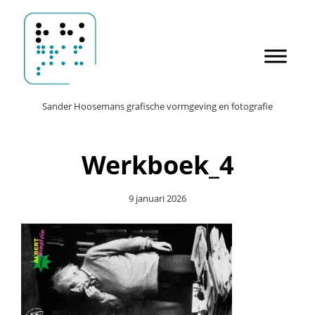
Door
Sander Hoosemans
naar
de
hoofd
inhoud
Header
Sander Hoosemans grafische vormgeving en fotografie
Rechts
Werkboek_4
9 januari 2026