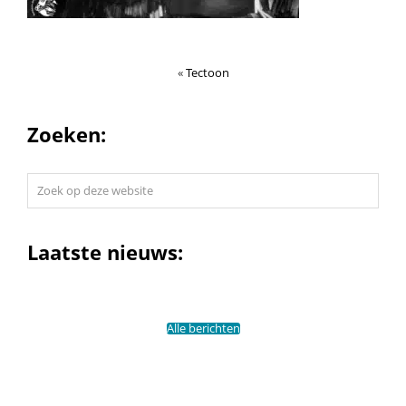
«
Tectoon
Zoeken:
Zoek
op
deze
website
Laatste nieuws:
Alle berichten