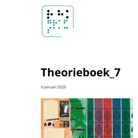
Door
Sander
naar
Header
de
Rechts
hoofd
Hoosemans
inhoud
Theorieboek_7
9 januari 2026