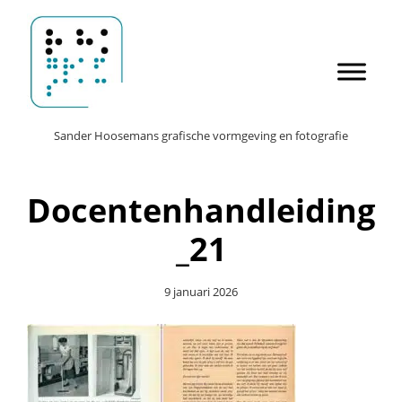
Door
Sander Hoosemans
naar
de
hoofd
inhoud
Header
Sander Hoosemans grafische vormgeving en fotografie
Rechts
Docentenhandleiding
_21
9 januari 2026