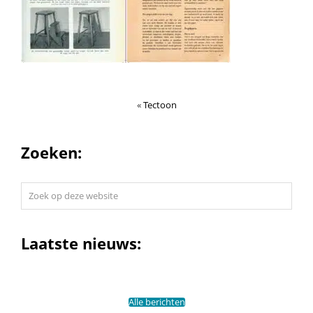
«
Tectoon
Zoeken:
Zoek
op
deze
website
Laatste nieuws:
Alle berichten