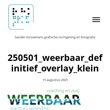
Door
Sander Hoosemans
naar
de
hoofd
inhoud
Header
Sander Hoosemans grafische vormgeving en fotografie
Rechts
250501_weerbaar_def
initief_overlay_klein
15 augustus 2025