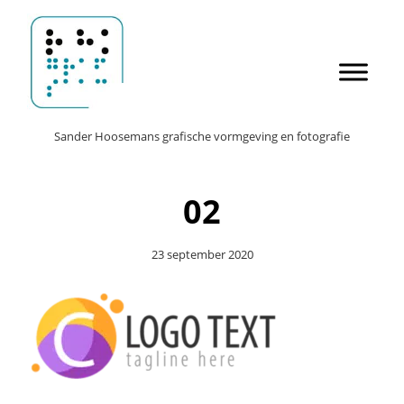
Door
Sander Hoosemans
naar
de
hoofd
inhoud
Header
Sander Hoosemans grafische vormgeving en fotografie
Rechts
02
23 september 2020