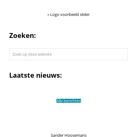
«
Logo voorbeeld slider
Zoeken:
Zoek
op
deze
website
Laatste nieuws:
Alle berichten
Sander Hoosemans