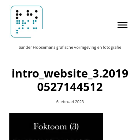
Door
Sander Hoosemans
naar
de
hoofd
inhoud
Header
Sander Hoosemans grafische vormgeving en fotografie
Rechts
intro_website_3.2019
0527144512
6 februari 2023