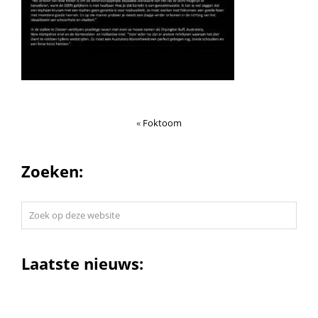
«
Foktoom
Zoeken:
Zoek
op
deze
website
Laatste nieuws: