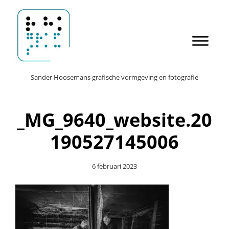
Door
Sander Hoosemans
naar
de
hoofd
inhoud
Header
Sander Hoosemans grafische vormgeving en fotografie
Rechts
_MG_9640_website.20
190527145006
6 februari 2023