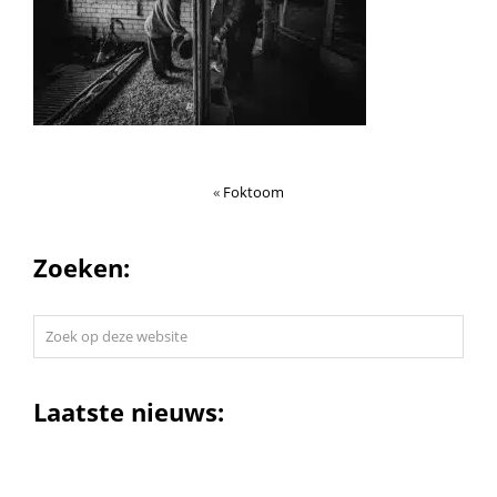
«
Foktoom
Zoeken:
Zoek
op
deze
website
Laatste nieuws: