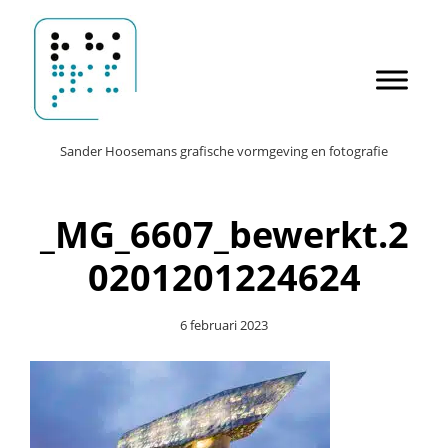
Door
Sander Hoosemans
naar
de
hoofd
inhoud
Header
Sander Hoosemans grafische vormgeving en fotografie
Rechts
_MG_6607_bewerkt.2
0201201224624
6 februari 2023