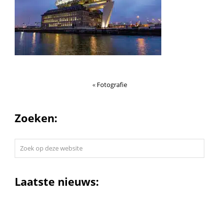
«
Fotografie
Zoeken:
Zoek
op
deze
website
Laatste nieuws: