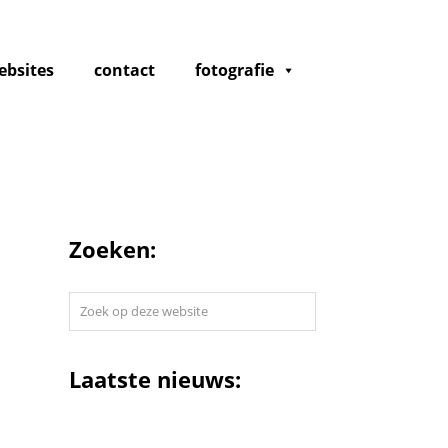
ebsites
contact
fotografie
Zoeken:
Zoek
op
deze
website
Laatste nieuws: