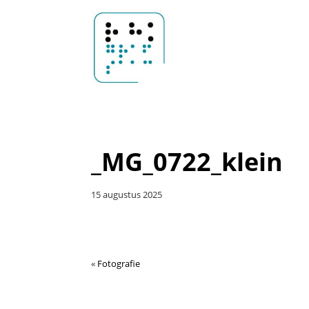
Door
Sander
naar
Header
de
Rechts
hoofd
Hoosemans
inhoud
_MG_0722_klein
15 augustus 2025
«
Fotografie