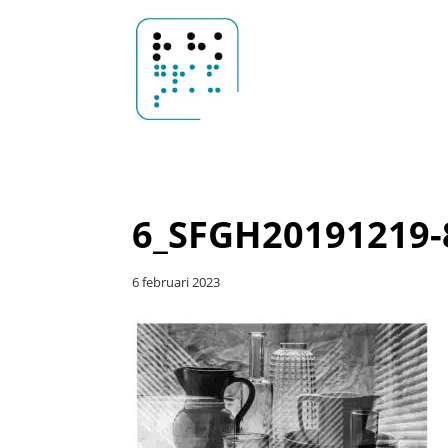
Door
Sander
naar
Header
de
Rechts
hoofd
Hoosemans
inhoud
6_SFGH20191219-
6 februari 2023