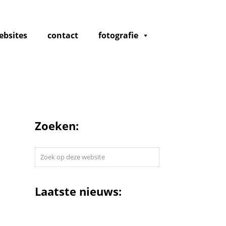
ebsites
contact
fotografie
Zoeken:
Zoek
op
deze
website
Laatste nieuws: