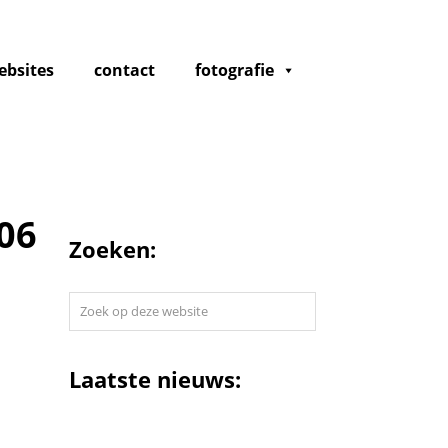
ebsites
contact
fotografie
06
Zoeken:
Zoek
op
deze
website
Laatste nieuws: