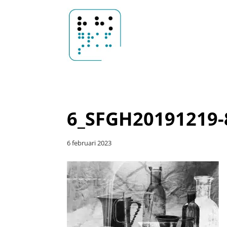
Door
Sander
naar
Header
de
Rechts
hoofd
Hoosemans
inhoud
6_SFGH20191219-
6 februari 2023