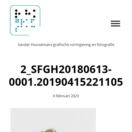
Door
Sander Hoosemans
naar
de
hoofd
inhoud
Header
Sander Hoosemans grafische vormgeving en fotografie
Rechts
2_SFGH20180613-
0001.20190415221105
6 februari 2023