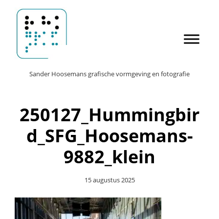
Door
Sander Hoosemans
naar
de
hoofd
inhoud
Header
Sander Hoosemans grafische vormgeving en fotografie
Rechts
250127_Hummingbir
d_SFG_Hoosemans-
9882_klein
15 augustus 2025