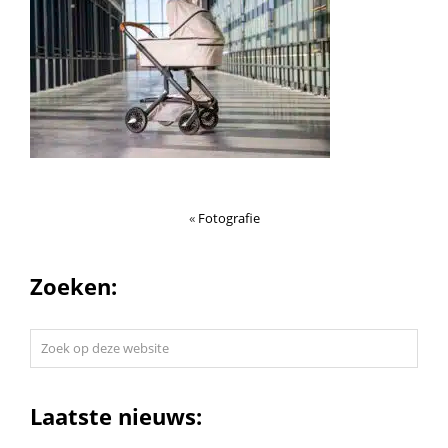
«
Fotografie
Zoeken:
Zoek
op
deze
website
Laatste nieuws: