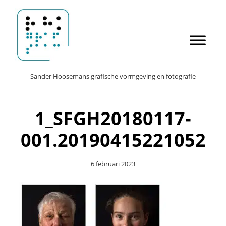
Door
Sander Hoosemans
naar
de
hoofd
inhoud
Header
Sander Hoosemans grafische vormgeving en fotografie
Rechts
1_SFGH20180117-
001.20190415221052
6 februari 2023