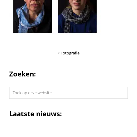
«
Fotografie
Zoeken:
Zoek
op
deze
website
Laatste nieuws: