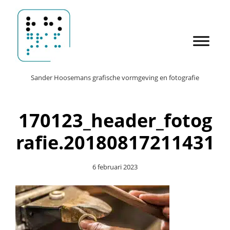
Door
Sander Hoosemans
naar
de
hoofd
inhoud
Header
Sander Hoosemans grafische vormgeving en fotografie
Rechts
170123_header_fotog
rafie.20180817211431
6 februari 2023