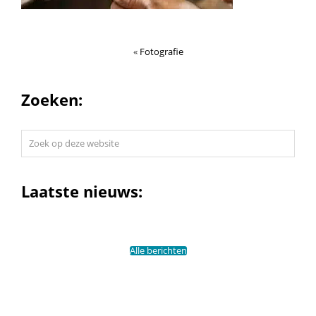
«
Fotografie
Zoeken:
Zoek
op
deze
website
Laatste nieuws:
Alle berichten