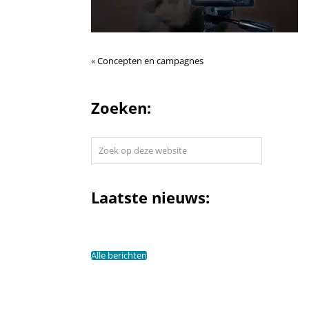
«
Concepten en campagnes
Zoeken:
Zoek
op
deze
website
Laatste nieuws:
Alle berichten