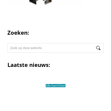
Zoeken:
Zoek
op
deze
website
Laatste nieuws:
Alle berichten