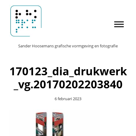
Door
Sander Hoosemans
naar
de
hoofd
inhoud
Header
Sander Hoosemans grafische vormgeving en fotografie
Rechts
170123_dia_drukwerk
_vg.20170202203840
6 februari 2023