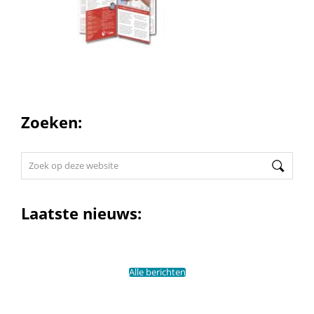
Zoeken:
Zoek
op
deze
website
Laatste nieuws:
Alle berichten