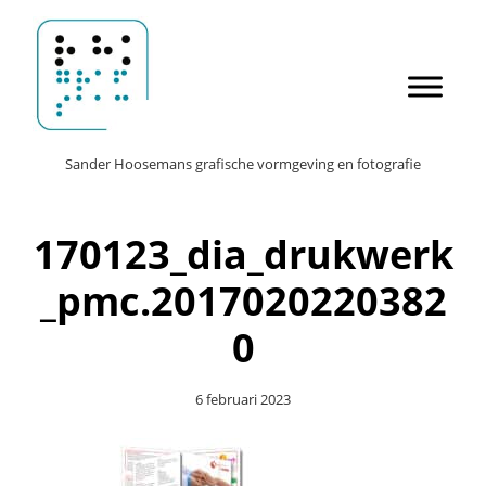
Door
Sander Hoosemans
naar
de
hoofd
inhoud
Header
Sander Hoosemans grafische vormgeving en fotografie
Rechts
170123_dia_drukwerk
_pmc.2017020220382
0
6 februari 2023