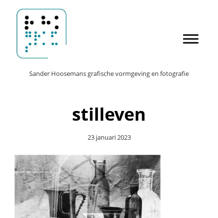
Door
Sander Hoosemans
naar
de
hoofd
inhoud
Header
Sander Hoosemans grafische vormgeving en fotografie
Rechts
stilleven
23 januari 2023