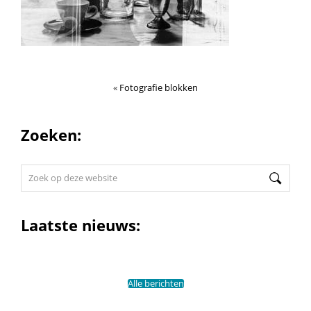
«
Fotografie blokken
Zoeken:
Zoek
op
deze
website
Laatste nieuws:
Alle berichten