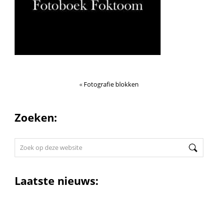
«
Fotografie blokken
Zoeken:
Zoek
op
deze
website
Laatste nieuws: