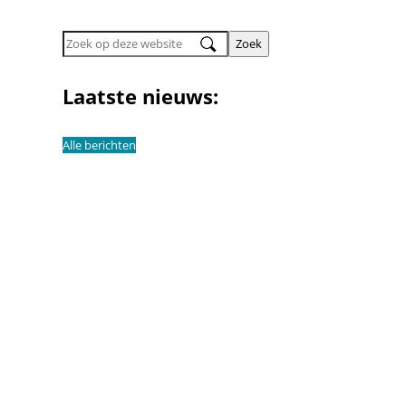
Zoek
op
deze
Laatste nieuws:
website
Alle berichten